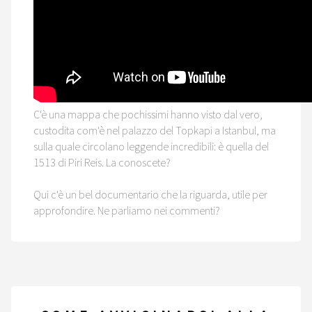
C'è una mappa che pochissimi hanno visto dal vero,
custodita com'è nel palazzo del Topkapi a Istanbul, ma
sulla quale circolano leggende incredibili: è quella del
1513 di Piri Reis. La conoscete?
Qui c'è un bel documentario che la riguarda, utile per
approfondire. Ne parliamo nei commenti?