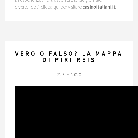
divertendoti, clicca qui per visitare
casinoitaliani.it
!
VERO O FALSO? LA MAPPA
DI PIRI REIS
22 Sep 2020