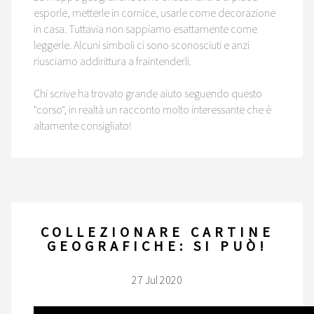
esporle, metterle in cornice, usarle come decorazione
in casa. Tuttavia non sappiamo esattamente come
leggerle. Alcuni simboli ci sono sconosciuti e anzi
riusciamo addirittura a fraintenderli.
Chi scrive ha trovato grande aiuto seguendo questo
"corso", in realtà un racconto molto interessante che è
altamente consigliato!
COLLEZIONARE CARTINE
GEOGRAFICHE: SI PUÒ!
27 Jul 2020