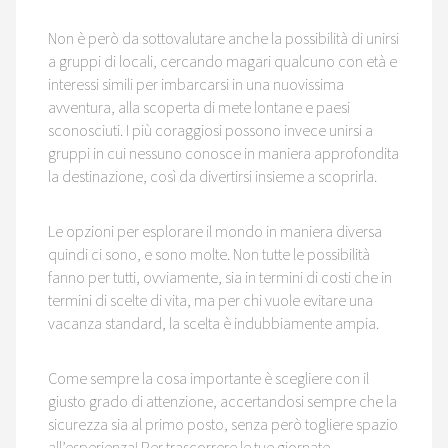
Non è però da sottovalutare anche la possibilità di unirsi
a gruppi di locali, cercando magari qualcuno con età e
interessi simili per imbarcarsi in una nuovissima
avventura, alla scoperta di mete lontane e paesi
sconosciuti. I più coraggiosi possono invece unirsi a
gruppi in cui nessuno conosce in maniera approfondita
la destinazione, così da divertirsi insieme a scoprirla.
Le opzioni per esplorare il mondo in maniera diversa
quindi ci sono, e sono molte. Non tutte le possibilità
fanno per tutti, ovviamente, sia in termini di costi che in
termini di scelte di vita, ma per chi vuole evitare una
vacanza standard, la scelta è indubbiamente ampia.
Come sempre la cosa importante è scegliere con il
giusto grado di attenzione, accertandosi sempre che la
sicurezza sia al primo posto, senza però togliere spazio
all’esperienza! Per trascorrere le tue giornate